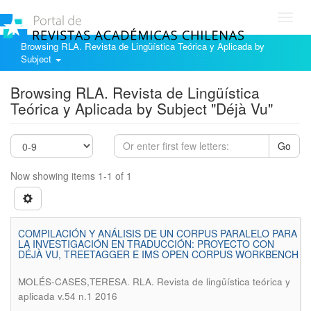
Toggl
navig
Browsing RLA. Revista de Lingüística Teórica y Aplicada by
Subject
Browsing RLA. Revista de Lingüística
Teórica y Aplicada by Subject "Déjà Vu"
Go
Now showing items 1-1 of 1
COMPILACIÓN Y ANÁLISIS DE UN CORPUS PARALELO PARA
LA INVESTIGACIÓN EN TRADUCCIÓN: PROYECTO CON
DÉJÀ VU, TREETAGGER E IMS OPEN CORPUS WORKBENCH
.
MOLÉS-CASES,TERESA
RLA. Revista de lingüística teórica y
aplicada v.54 n.1 2016