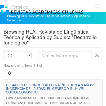
Toggl
navig
Browsing RLA. Revista de Lingüística Teórica y Aplicada by
Subject
Browsing RLA. Revista de Lingüística
Teórica y Aplicada by Subject "Desarrollo
fonológico"
Go
Now showing items 1-1 of 1
DESARROLLO FONOLÓGICO EN NIÑOS DE 3 A 6 AÑOS:
INCIDENCIA DE LA EDAD, EL GÉNERO Y EL NIVEL
SOCIOECONÓMICO
PAVEZ,MARÍA MERCEDES; MAGGIOLO,MARÍANGELA;
.
PEÑALOZA,CHRISTIAN; COLOMA,CARMEN JULIA
RLA.