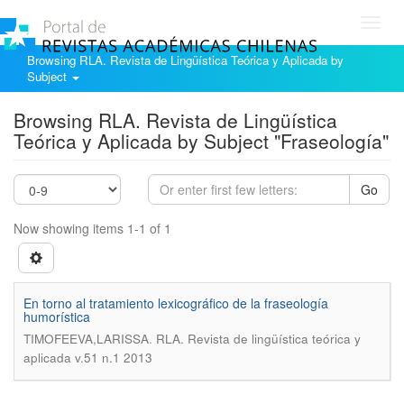
Toggl
navig
Browsing RLA. Revista de Lingüística Teórica y Aplicada by
Subject
Browsing RLA. Revista de Lingüística
Teórica y Aplicada by Subject "Fraseología"
Go
Now showing items 1-1 of 1
En torno al tratamiento lexicográfico de la fraseología
humorística
.
TIMOFEEVA,LARISSA
RLA. Revista de lingüística teórica y
aplicada v.51 n.1 2013