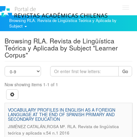
Toggl
navig
Browsing RLA. Revista de Lingüística Teórica y Aplicada by
Subject
Browsing RLA. Revista de Lingüística
Teórica y Aplicada by Subject "Learner
Corpus"
Go
Now showing items 1-1 of 1
VOCABULARY PROFILES IN ENGLISH AS A FOREIGN
LANGUAGE AT THE END OF SPANISH PRIMARY AND
SECONDARY EDUCATION
.
JIMÉNEZ CATALÁN,ROSA Mª
RLA. Revista de lingüística
teórica y aplicada v.54 n.1 2016