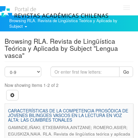
Toggl
navig
Browsing RLA. Revista de Lingüística Teórica y Aplicada by
Subject
Browsing RLA. Revista de Lingüística
Teórica y Aplicada by Subject "Lengua
vasca"
Go
Now showing items 1-2 of 2
CARACTERÍSTICAS DE LA COMPETENCIA PROSÓDICA DE
JÓVENES BILINGÜES VASCOS EN LA LECTURA EN VOZ
ALTA: LAS CUMBRES TONALES
GAMINDE,IÑAKI; ETXEBARRIA,AINTZANE; ROMERO,ASIER;
.
EGUSKIZA,NAIA
RLA. Revista de lingüística teórica y aplicada