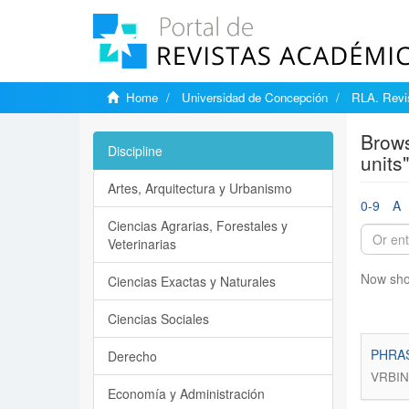
Home
Universidad de Concepción
RLA. Revis
Brows
Discipline
units"
Artes, Arquitectura y Urbanismo
0-9
A
Ciencias Agrarias, Forestales y
Veterinarias
Now sho
Ciencias Exactas y Naturales
Ciencias Sociales
PHRA
Derecho
VRBIN
Economía y Administración