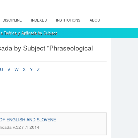
DISCIPLINE
INDEXED
INSTITUTIONS
ABOUT
a Teórica y Aplicada by Subject
cada by Subject "Phraseological
U
V
W
X
Y
Z
OF ENGLISH AND SLOVENE
plicada v.52 n.1 2014