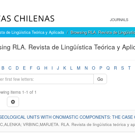
JOURNALS
ta de Lingüística Teórica y Aplicada
Browsing RLA. Revista de Lingüístic
ing RLA. Revista de Lingüística Teórica y Apli
B
C
D
E
F
G
H
I
J
K
L
M
N
O
P
Q
R
S
T
Go
wing items 1-1 of 1
SEOLOGICAL UNITS WITH ONOMASTIC COMPONENTS: THE CASE 
.
C,ALENKA; VRBINC,MARJETA
RLA. Revista de lingüística teórica y a