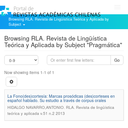
Toggl
navig
Browsing RLA. Revista de Lingüística Teórica y Aplicada by
Subject
Browsing RLA. Revista de Lingüística
Teórica y Aplicada by Subject "Pragmática"
Go
Now showing items 1-1 of 1
La Fono(des)cortesía: Marcas prosódicas (des)corteses en
español hablado. Su estudio a través de corpus orales
.
HIDALGO NAVARRO,ANTONIO
RLA. Revista de lingüística
teórica y aplicada v.51 n.2 2013