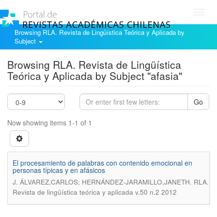
Toggl
navig
Browsing RLA. Revista de Lingüística Teórica y Aplicada by
Subject
Browsing RLA. Revista de Lingüística
Teórica y Aplicada by Subject "afasia"
Go
Now showing items 1-1 of 1
El procesamiento de palabras con contenido emocional en
personas típicas y en afásicos
.
J. ÁLVAREZ,CARLOS; HERNÁNDEZ-JARAMILLO,JANETH
RLA.
Revista de lingüística teórica y aplicada v.50 n.2 2012