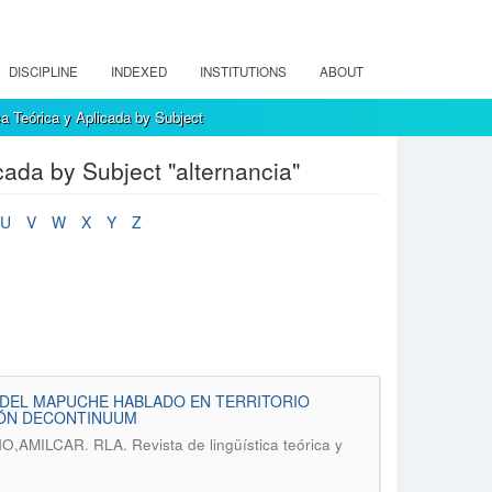
DISCIPLINE
INDEXED
INSTITUTIONS
ABOUT
a Teórica y Aplicada by Subject
cada by Subject "alternancia"
U
V
W
X
Y
Z
DEL MAPUCHE HABLADO EN TERRITORIO
CIÓN DECONTINUUM
.
NO,AMILCAR
RLA. Revista de lingüística teórica y