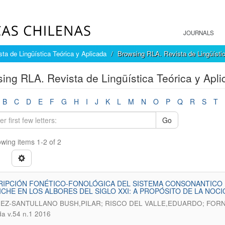
JOURNALS
ta de Lingüística Teórica y Aplicada
Browsing RLA. Revista de Lingüístic
ing RLA. Revista de Lingüística Teórica y Apli
B
C
D
E
F
G
H
I
J
K
L
M
N
O
P
Q
R
S
T
Go
wing items 1-2 of 2
RIPCIÓN FONÉTICO-FONOLÓGICA DEL SISTEMA CONSONANTICO 
ICHE EN LOS ALBORES DEL SIGLO XXI: A PROPÓSITO DE LA NO
EZ-SANTULLANO BUSH,PILAR; RISCO DEL VALLE,EDUARDO; FOR
da v.54 n.1 2016