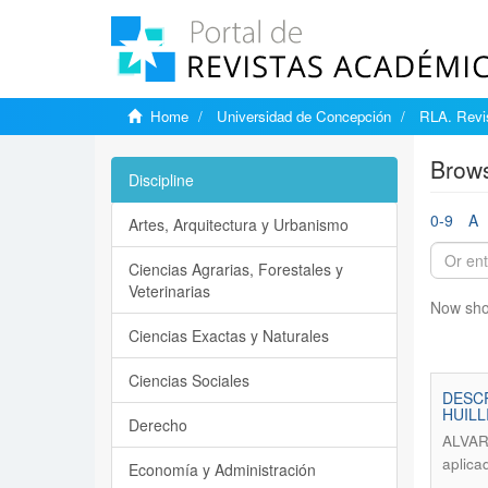
Home
Universidad de Concepción
RLA. Revis
Brows
Discipline
0-9
A
Artes, Arquitectura y Urbanismo
Ciencias Agrarias, Forestales y
Veterinarias
Now sho
Ciencias Exactas y Naturales
Ciencias Sociales
DESC
HUILL
Derecho
ALVAR
aplica
Economía y Administración