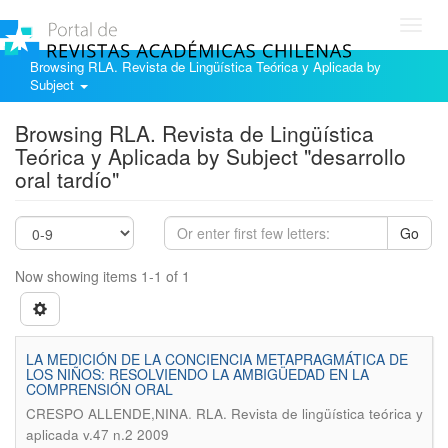
Toggl
navig
Browsing RLA. Revista de Lingüística Teórica y Aplicada by
Subject
Browsing RLA. Revista de Lingüística
Teórica y Aplicada by Subject "desarrollo
oral tardío"
Go
Now showing items 1-1 of 1
LA MEDICIÓN DE LA CONCIENCIA METAPRAGMÁTICA DE
LOS NIÑOS: RESOLVIENDO LA AMBIGÜEDAD EN LA
COMPRENSIÓN ORAL
.
CRESPO ALLENDE,NINA
RLA. Revista de lingüística teórica y
aplicada v.47 n.2 2009