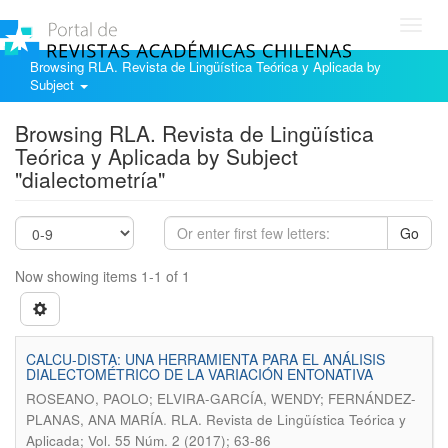
Toggl
navig
Browsing RLA. Revista de Lingüística Teórica y Aplicada by
Subject
Browsing RLA. Revista de Lingüística
Teórica y Aplicada by Subject
"dialectometría"
Go
Now showing items 1-1 of 1
CALCU-DISTA: UNA HERRAMIENTA PARA EL ANÁLISIS
DIALECTOMÉTRICO DE LA VARIACIÓN ENTONATIVA
ROSEANO, PAOLO; ELVIRA-GARCÍA, WENDY; FERNÁNDEZ-
.
PLANAS, ANA MARÍA
RLA. Revista de Lingüística Teórica y
Aplicada; Vol. 55 Núm. 2 (2017); 63-86