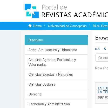
Home
Universidad de Concepción
RLA. Revis
Brows
Discipline
0-9
A
Artes, Arquitectura y Urbanismo
Ciencias Agrarias, Forestales y
Veterinarias
Now sho
Ciencias Exactas y Naturales
Ciencias Sociales
ESTUD
LA TE
Derecho
PEREZ
Economía y Administración