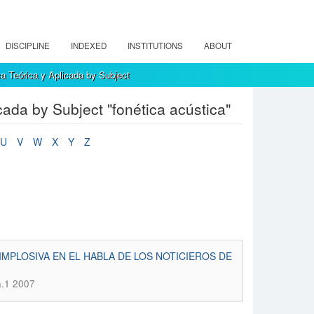
DISCIPLINE
INDEXED
INSTITUTIONS
ABOUT
a Teórica y Aplicada by Subject
cada by Subject "fonética acústica"
U
V
W
X
Y
Z
 IMPLOSIVA EN EL HABLA DE LOS NOTICIEROS DE
n.1 2007