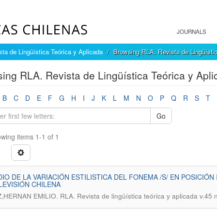
JOURNALS
ta de Lingüística Teórica y Aplicada
Browsing RLA. Revista de Lingüístic
ing RLA. Revista de Lingüística Teórica y Apli
B
C
D
E
F
G
H
I
J
K
L
M
N
O
P
Q
R
S
T
Go
wing items 1-1 of 1
IO DE LA VARIACIÓN ESTILISTICA DEL FONEMA /S/ EN POSICIÓN
LEVISIÓN CHILENA
.
,HERNAN EMILIO
RLA. Revista de lingüística teórica y aplicada v.45 