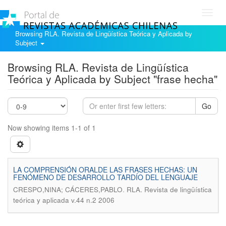
Toggl
navig
Browsing RLA. Revista de Lingüística Teórica y Aplicada by
Subject
Browsing RLA. Revista de Lingüística
Teórica y Aplicada by Subject "frase hecha"
Go
Now showing items 1-1 of 1
LA COMPRENSIÓN ORALDE LAS FRASES HECHAS: UN
FENÓMENO DE DESARROLLO TARDÍO DEL LENGUAJE
.
CRESPO,NINA; CÁCERES,PABLO
RLA. Revista de lingüística
teórica y aplicada v.44 n.2 2006