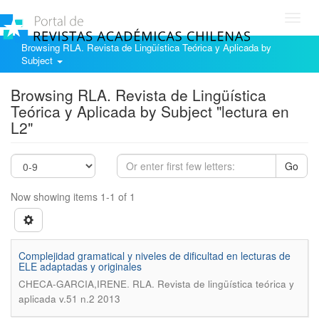
Toggl
navig
Browsing RLA. Revista de Lingüística Teórica y Aplicada by
Subject
Browsing RLA. Revista de Lingüística
Teórica y Aplicada by Subject "lectura en
L2"
Go
Now showing items 1-1 of 1
Complejidad gramatical y niveles de dificultad en lecturas de
ELE adaptadas y originales
.
CHECA-GARCIA,IRENE
RLA. Revista de lingüística teórica y
aplicada v.51 n.2 2013