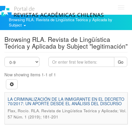
Toggl
navig
Browsing RLA. Revista de Lingüística Teórica y Aplicada by
Subject
Browsing RLA. Revista de Lingüística
Teórica y Aplicada by Subject "legitimación"
Go
Now showing items 1-1 of 1
LA CRIMINALIZACIÓN DE LA INMIGRANTE EN EL DECRETO
70/2017: UN APORTE DESDE EL ANÁLISIS DEL DISCURSO
.
Flax, Rocío
RLA. Revista de Lingüística Teórica y Aplicada; Vol.
57 Núm. 1 (2019); 181-201