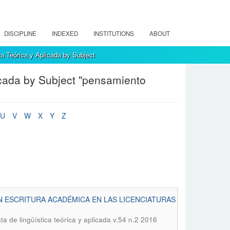
DISCIPLINE
INDEXED
INSTITUTIONS
ABOUT
a Teórica y Aplicada by Subject
icada by Subject "pensamiento
U
V
W
X
Y
Z
N ESCRITURA ACADÉMICA EN LAS LICENCIATURAS
ta de lingüística teórica y aplicada v.54 n.2 2016