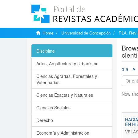
Home
Universidad de Concepción
RLA. Revis
Brows
Discipline
cientí
Artes, Arquitectura y Urbanismo
0-9
A
Ciencias Agrarias, Forestales y
Veterinarias
Now sho
Ciencias Exactas y Naturales
Ciencias Sociales
HACIA
Derecho
EN HI
VELÁS
Economía y Administración