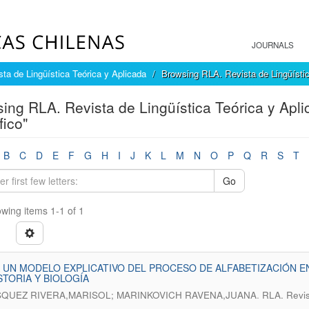
JOURNALS
ta de Lingüística Teórica y Aplicada
Browsing RLA. Revista de Lingüístic
ing RLA. Revista de Lingüística Teórica y Apl
fico"
B
C
D
E
F
G
H
I
J
K
L
M
N
O
P
Q
R
S
T
Go
wing items 1-1 of 1
 UN MODELO EXPLICATIVO DEL PROCESO DE ALFABETIZACIÓN E
STORIA Y BIOLOGÍA
.
QUEZ RIVERA,MARISOL; MARINKOVICH RAVENA,JUANA
RLA. Revis