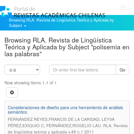
Toggl
navig
Browsing RLA. Revista de Lingüística Teórica y Aplicada by
Subject
Browsing RLA. Revista de Lingüística
Teórica y Aplicada by Subject "polisemia en
las palabras"
Go
Now showing items 1-1 of 1
Consideraciones de diseño para una herramienta de análisis
semántico
FERNÁNDEZ REYES,FRANCIS DE LA CARIDAD; LEYVA
.
PÉREZ,EXIQUIO C; FERNÁNDEZ,ROGELIO LAU
RLA. Revista
de lingüística teórica y aplicada v.49 n.1 2011