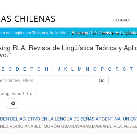
JOURNALS
ta de Lingüística Teórica y Aplicada
Browsing RLA. Revista de Lingüístic
ing RLA. Revista de Lingüística Teórica y Apli
vo,"
B
C
D
E
F
G
H
I
J
K
L
M
N
O
P
Q
R
S
T
Go
wing items 1-1 of 1
DEN DEL ADJETIVO EN LA LENGUA DE SEÑAS ARGENTINA: UN ES
.
NEZ,ROCÍO ANABEL; MORÓN USANDIVARAS,MARIANA
RLA. Revista