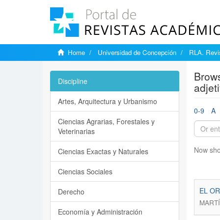
Home
Universidad de Concepción
RLA. Revis
Brows
Discipline
adjeti
Artes, Arquitectura y Urbanismo
0-9
A
Ciencias Agrarias, Forestales y
Veterinarias
Now sho
Ciencias Exactas y Naturales
Ciencias Sociales
EL OR
Derecho
MARTÍ
Economía y Administración