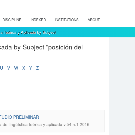
DISCIPLINE
INDEXED
INSTITUTIONS
ABOUT
a Teórica y Aplicada by Subject
cada by Subject "posición del
U
V
W
X
Y
Z
TUDIO PRELIMINAR
 de lingüística teórica y aplicada v.54 n.1 2016