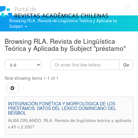
Toggl
navig
Browsing RLA. Revista de Lingüística Teórica y Aplicada by
Subject
Browsing RLA. Revista de Lingüística
Teórica y Aplicada by Subject "préstamo"
Go
Now showing items 1-1 of 1
INTEGRACIÓN FONÉTICA Y MORFOLÓGICA DE LOS
PRESTAMOS: DATOS DEL LÉXICO DOMINICANO DEL
BÉISBOL
.
ALBA,ORLANDO
RLA. Revista de lingüística teórica y aplicada
v.45 n.2 2007