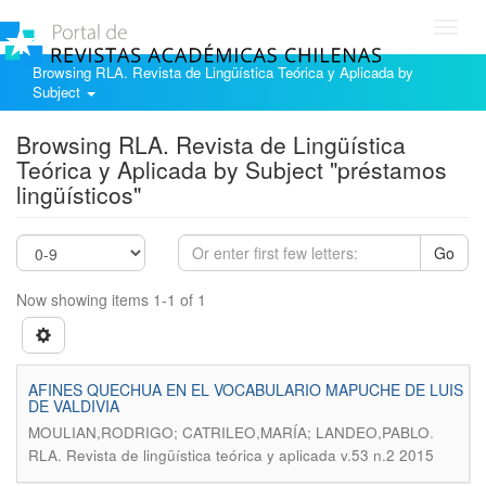
Toggl
navig
Browsing RLA. Revista de Lingüística Teórica y Aplicada by
Subject
Browsing RLA. Revista de Lingüística
Teórica y Aplicada by Subject "préstamos
lingüísticos"
Go
Now showing items 1-1 of 1
AFINES QUECHUA EN EL VOCABULARIO MAPUCHE DE LUIS
DE VALDIVIA
.
MOULIAN,RODRIGO; CATRILEO,MARÍA; LANDEO,PABLO
RLA. Revista de lingüística teórica y aplicada v.53 n.2 2015