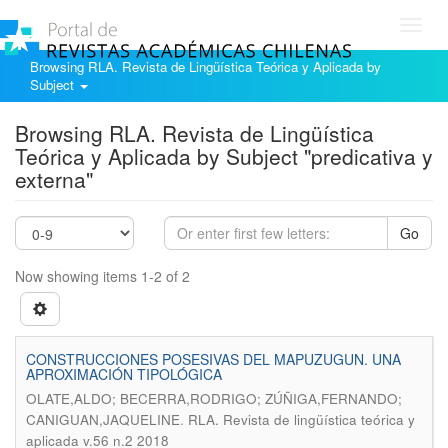
Toggl
navig
Browsing RLA. Revista de Lingüística Teórica y Aplicada by
Subject
Browsing RLA. Revista de Lingüística
Teórica y Aplicada by Subject "predicativa y
externa"
Go
Now showing items 1-2 of 2
CONSTRUCCIONES POSESIVAS DEL MAPUZUGUN. UNA
APROXIMACIÓN TIPOLÓGICA
OLATE,ALDO; BECERRA,RODRIGO; ZÚÑIGA,FERNANDO;
.
CANIGUAN,JAQUELINE
RLA. Revista de lingüística teórica y
aplicada v.56 n.2 2018