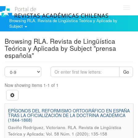
Toggl
navig
Browsing RLA. Revista de Lingüística Teórica y Aplicada by
Subject
Browsing RLA. Revista de Lingüística
Teórica y Aplicada by Subject "prensa
española"
Go
Now showing items 1-1 of 1
EPÍGONOS DEL REFORMISMO ORTOGRÁFICO EN ESPAÑA
TRAS LA OFICIALIZACIÓN DE LA DOCTRINA ACADÉMICA
(1844-1868)
.
Gaviño Rodríguez, Victoriano
RLA. Revista de Lingüística
Teórica y Aplicada; Vol. 58 Núm. 1 (2020); 135-158