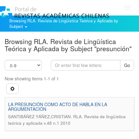
Toggl
navig
Browsing RLA. Revista de Lingüística Teórica y Aplicada by
Subject
Browsing RLA. Revista de Lingüística
Teórica y Aplicada by Subject "presunción"
Go
Now showing items 1-1 of 1
LA PRESUNCIÓN COMO ACTO DE HABLA EN LA
ARGUMENTACIÓN
.
SANTIBÁÑEZ YÁÑEZ,CRISTIAN
RLA. Revista de lingüística
teórica y aplicada v.48 n.1 2010