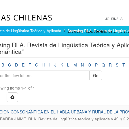
JOURNALS
ta de Lingüística Teórica y Aplicada
Browsing RLA. Revista de Lingüístic
ing RLA. Revista de Lingüística Teórica y Apli
nántica"
B
C
D
E
F
G
H
I
J
K
L
M
N
O
P
Q
R
S
T
Go
wing items 1-1 of 1
CIÓN CONSONÁNTICA EN EL HABLA URBANA Y RURAL DE LA PRO
.
BARBA,JAIME
RLA. Revista de lingüística teórica y aplicada v.49 n.2 