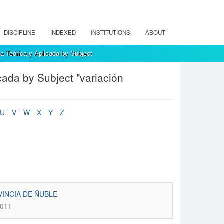
DISCIPLINE
INDEXED
INSTITUTIONS
ABOUT
a Teórica y Aplicada by Subject
cada by Subject "variación
U
V
W
X
Y
Z
VINCIA DE ÑUBLE
2011