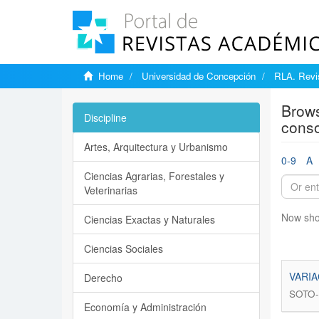
Home
Universidad de Concepción
RLA. Revis
Brows
Discipline
conso
Artes, Arquitectura y Urbanismo
0-9
A
Ciencias Agrarias, Forestales y
Veterinarias
Now sho
Ciencias Exactas y Naturales
Ciencias Sociales
VARIA
Derecho
SOTO-
Economía y Administración