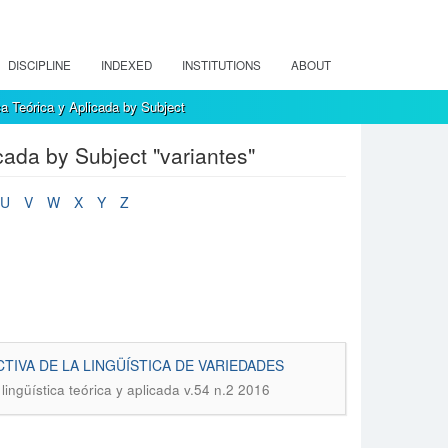
DISCIPLINE
INDEXED
INSTITUTIONS
ABOUT
a Teórica y Aplicada by Subject
cada by Subject "variantes"
U
V
W
X
Y
Z
IVA DE LA LINGÜÍSTICA DE VARIEDADES
lingüística teórica y aplicada v.54 n.2 2016