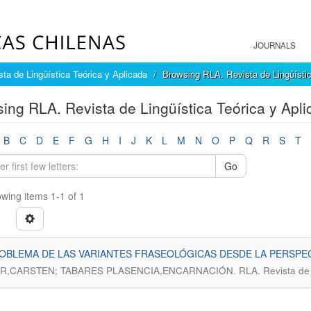
JOURNALS
ta de Lingüística Teórica y Aplicada
Browsing RLA. Revista de Lingüístic
ing RLA. Revista de Lingüística Teórica y Apli
B
C
D
E
F
G
H
I
J
K
L
M
N
O
P
Q
R
S
T
Go
wing items 1-1 of 1
OBLEMA DE LAS VARIANTES FRASEOLÓGICAS DESDE LA PERSPECT
.
R,CARSTEN; TABARES PLASENCIA,ENCARNACIÓN
RLA. Revista de 