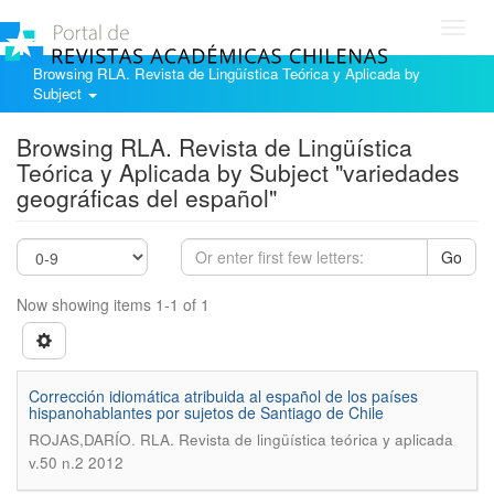
Toggl
navig
Browsing RLA. Revista de Lingüística Teórica y Aplicada by
Subject
Browsing RLA. Revista de Lingüística
Teórica y Aplicada by Subject "variedades
geográficas del español"
Go
Now showing items 1-1 of 1
Corrección idiomática atribuida al español de los países
hispanohablantes por sujetos de Santiago de Chile
.
ROJAS,DARÍO
RLA. Revista de lingüística teórica y aplicada
v.50 n.2 2012