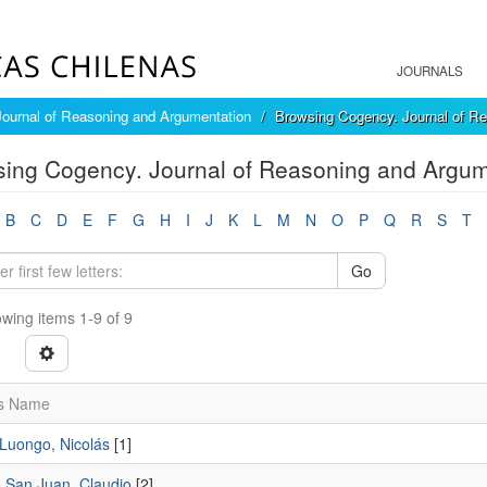
JOURNALS
ournal of Reasoning and Argumentation
Browsing Cogency. Journal of Re
ing Cogency. Journal of Reasoning and Argum
B
C
D
E
F
G
H
I
J
K
L
M
N
O
P
Q
R
S
T
Go
wing items 1-9 of 9
s Name
Luongo, Nicolás
[1]
 San Juan, Claudio
[2]