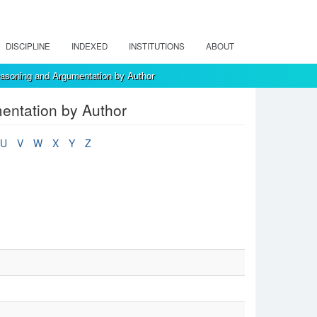
DISCIPLINE
INDEXED
INSTITUTIONS
ABOUT
asoning and Argumentation by Author
entation by Author
U
V
W
X
Y
Z