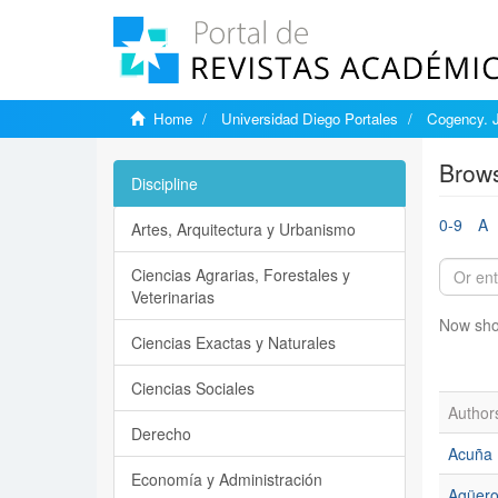
Home
Universidad Diego Portales
Cogency. J
Brows
Discipline
0-9
A
Artes, Arquitectura y Urbanismo
Ciencias Agrarias, Forestales y
Veterinarias
Now sho
Ciencias Exactas y Naturales
Ciencias Sociales
Author
Derecho
Acuña 
Economía y Administración
Agüero