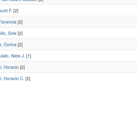
cott F.
[2]
Florencia
[2]
llo, Sole
[2]
, Corina
[2]
allo, Niels J.
[1]
i, Horacio
[2]
i, Horacio C.
[2]