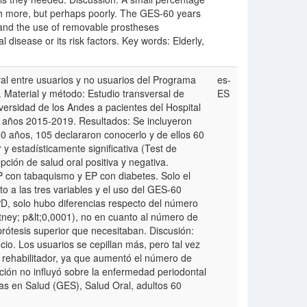
eth more, but perhaps poorly. The GES-60 years
s and the use of removable prostheses
 disease or its risk factors. Key words: Elderly,
ral entre usuarios y no usuarios del Programa
es-
 Material y método: Estudio transversal de
ES
versidad de los Andes a pacientes del Hospital
 años 2015-2019. Resultados: Se incluyeron
 años, 105 declararon conocerlo y de ellos 60
r y estadísticamente significativa (Test de
ción de salud oral positiva y negativa.
P con tabaquismo y EP con diabetes. Solo el
o a las tres variables y el uso del GES-60
PD, solo hubo diferencias respecto del número
ney; p&lt;0,0001), no en cuanto al número de
 prótesis superior que necesitaban. Discusión:
io. Los usuarios se cepillan más, pero tal vez
 rehabilitador, ya que aumentó el número de
ción no influyó sobre la enfermedad periodontal
tas en Salud (GES), Salud Oral, adultos 60