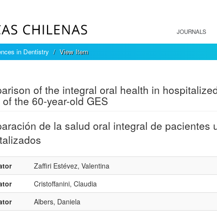
JOURNALS
ences in Dentistry
View Item
mple item record
rison of the integral oral health in hospitaliz
 of the 60-year-old GES
ración de la salud oral integral de pacientes
talizados
ator
Zaffiri Estévez, Valentina
ator
Cristoffanini, Claudia
ator
Albers, Daniela