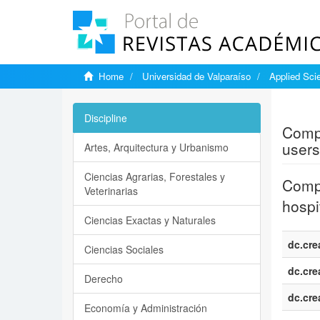
Home
Universidad de Valparaíso
Applied Sci
Show si
Discipline
Compa
users
Artes, Arquitectura y Urbanismo
Ciencias Agrarias, Forestales y
Compa
Veterinarias
hospi
Ciencias Exactas y Naturales
dc.cre
Ciencias Sociales
dc.cre
Derecho
dc.cre
Economía y Administración