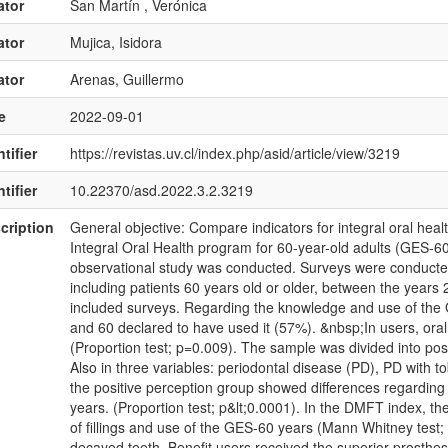
ator
San Martín , Verónica
ator
Mujica, Isidora
ator
Arenas, Guillermo
e
2022-09-01
tifier
https://revistas.uv.cl/index.php/asid/article/view/3219
tifier
10.22370/asd.2022.3.2.3219
cription
General objective: Compare indicators for integral oral hea
Integral Oral Health program for 60-year-old adults (GES-6
observational study was conducted. Surveys were conducted
including patients 60 years old or older, between the year
included surveys. Regarding the knowledge and use of the 
and 60 declared to have used it (57%). &nbsp;In users, oral 
(Proportion test; p=0.009). The sample was divided into posi
Also in three variables: periodontal disease (PD), PD with
the positive perception group showed differences regarding
years. (Proportion test; p&lt;0.0001). In the DMFT index, t
of fillings and use of the GES-60 years (Mann Whitney test; 
decayed teeth. Benefit users received the superior prosthe