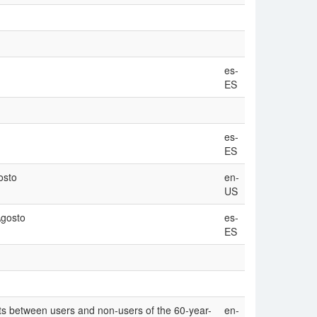
es-
ES
es-
ES
osto
en-
US
Agosto
es-
ES
ents between users and non-users of the 60-year-
en-