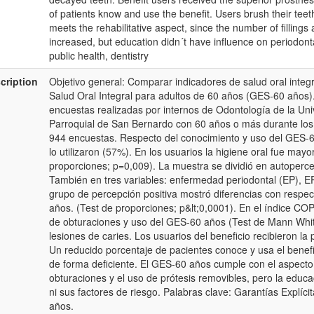
of patients know and use the benefit. Users brush their te
meets the rehabilitative aspect, since the number of filling
increased, but education didn´t have influence on periodontal
public health, dentistry
cription
Objetivo general: Comparar indicadores de salud oral integ
Salud Oral Integral para adultos de 60 años (GES-60 años).
encuestas realizadas por internos de Odontología de la Uni
Parroquial de San Bernardo con 60 años o más durante los
944 encuestas. Respecto del conocimiento y uso del GES-60
lo utilizaron (57%). En los usuarios la higiene oral fue mayo
proporciones; p=0,009). La muestra se dividió en autopercep
También en tres variables: enfermedad periodontal (EP), E
grupo de percepción positiva mostró diferencias con respect
años. (Test de proporciones; p&lt;0,0001). En el índice CO
de obturaciones y uso del GES-60 años (Test de Mann Whit
lesiones de caries. Los usuarios del beneficio recibieron la
Un reducido porcentaje de pacientes conoce y usa el benefic
de forma deficiente. El GES-60 años cumple con el aspecto
obturaciones y el uso de prótesis removibles, pero la educa
ni sus factores de riesgo. Palabras clave: Garantías Explíci
años.