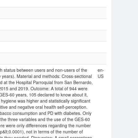
lth status between users and non-users of the
en-
0 years). Material and methods: Cross-sectional
US
 at the Hospital Parroquial from San Bernardo,
s 2015 and 2019. Outcome: A total of 944 were
GES-60 years, 105 declared to know about it,
hygiene was higher and statistically significant
tive and negative oral health self-perception.
 tobacco consumption and PD with diabetes. Only
 the three variables and the use of the GES-60
here were only differences regarding the number
p&lt;0.0001), not in terms of the number of
sis they needed. Discussion: A small percentage