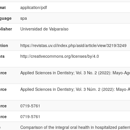
mat
application/pdf
nguage
spa
lisher
Universidad de Valparaíso
ation
https://revistas.uv.cl/index.php/asid/article/view/3219/3249
hts
http://creativecommons.org/licenses/by/4.0
rce
Applied Sciences in Dentistry; Vol. 3 No. 2 (2022): Mayo-Ag
rce
Applied Sciences in Dentistry; Vol. 3 Núm. 2 (2022): Mayo-
rce
0719-5761
rce
0719-5761
e
Comparison of the integral oral health in hospitalized pati