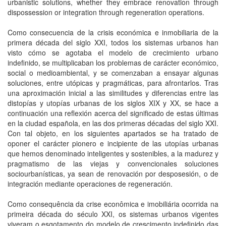
urbanistic solutions, whether they embrace renovation through
dispossession or integration through regeneration operations.
Como consecuencia de la crisis económica e inmobiliaria de la
primera década del siglo XXI, todos los sistemas urbanos han
visto cómo se agotaba el modelo de crecimiento urbano
indefinido, se multiplicaban los problemas de carácter económico,
social o medioambiental, y se comenzaban a ensayar algunas
soluciones, entre utópicas y pragmáticas, para afrontarlos. Tras
una aproximación inicial a las similitudes y diferencias entre las
distopías y utopías urbanas de los siglos XIX y XX, se hace a
continuación una reflexión acerca del significado de estas últimas
en la ciudad española, en las dos primeras décadas del siglo XXI.
Con tal objeto, en los siguientes apartados se ha tratado de
oponer el carácter pionero e incipiente de las utopías urbanas
que hemos denominado inteligentes y sostenibles, a la madurez y
pragmatismo de las viejas y convencionales soluciones
sociourbanísticas, ya sean de renovación por desposesión, o de
integración mediante operaciones de regeneración.
Como consequência da crise econômica e imobiliária ocorrida na
primeira década do século XXI, os sistemas urbanos vigentes
viveram o esgotamento do modelo de crescimento indefinido das