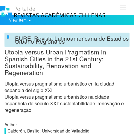
Toggl
navig
View Item
EURE: Revista Latinoamericana de Estudios
Urbano Regionales
Utopia versus Urban Pragmatism in
Spanish Cities in the 21st Century:
Sustainability, Renovation and
Regeneration
Utopía versus pragmatismo urbanístico en la ciudad
española del siglo XXI;
Utopia versus pragmatismo urbanístico na cidade
espanhola do século XXI: sustentabilidade, renovação e
regeneração
Author
Calderón, Basilio; Universidad de Valladolid