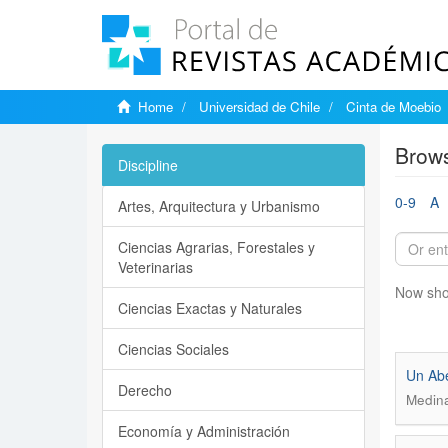
Home
Universidad de Chile
Cinta de Moebio
Brows
Discipline
0-9
A
Artes, Arquitectura y Urbanismo
Ciencias Agrarias, Forestales y
Veterinarias
Now sho
Ciencias Exactas y Naturales
Ciencias Sociales
Un Abe
Derecho
Medina
Economía y Administración