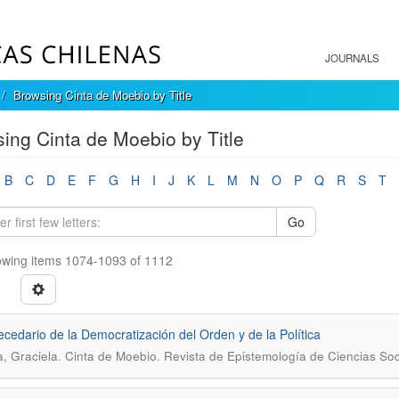
JOURNALS
Browsing Cinta de Moebio by Title
ing Cinta de Moebio by Title
B
C
D
E
F
G
H
I
J
K
L
M
N
O
P
Q
R
S
T
Go
wing items 1074-1093 of 1112
cedario de la Democratización del Orden y de la Política
.
, Graciela
Cinta de Moebio. Revista de Epistemología de Ciencias Soc