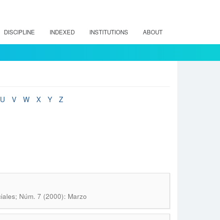
DISCIPLINE
INDEXED
INSTITUTIONS
ABOUT
U
V
W
X
Y
Z
iales; Núm. 7 (2000): Marzo