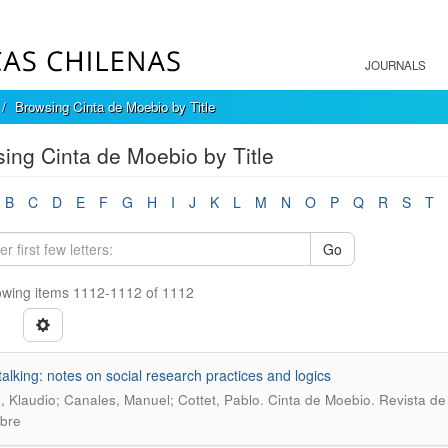
JOURNALS
Browsing Cinta de Moebio by Title
ing Cinta de Moebio by Title
B
C
D
E
F
G
H
I
J
K
L
M
N
O
P
Q
R
S
T
Go
wing items 1112-1112 of 1112
talking: notes on social research practices and logics
.
, Klaudio; Canales, Manuel; Cottet, Pablo
Cinta de Moebio. Revista de
bre