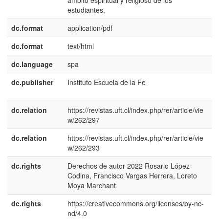
ámbito espiritual y religioso de los
estudiantes.
dc.format
application/pdf
dc.format
text/html
dc.language
spa
dc.publisher
Instituto Escuela de la Fe
e
E
dc.relation
https://revistas.uft.cl/index.php/rer/article/vie
w/262/297
dc.relation
https://revistas.uft.cl/index.php/rer/article/vie
w/262/293
dc.rights
Derechos de autor 2022 Rosario López
e
Codina, Francisco Vargas Herrera, Loreto
E
Moya Marchant
dc.rights
https://creativecommons.org/licenses/by-nc-
e
nd/4.0
E