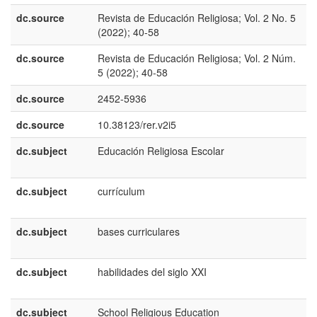
dc.source
Revista de Educación Religiosa; Vol. 2 No. 5
e
(2022); 40-58
U
dc.source
Revista de Educación Religiosa; Vol. 2 Núm.
e
5 (2022); 40-58
E
dc.source
2452-5936
dc.source
10.38123/rer.v2i5
dc.subject
Educación Religiosa Escolar
e
E
dc.subject
currículum
e
E
dc.subject
bases curriculares
e
E
dc.subject
habilidades del siglo XXI
e
E
dc.subject
School Religious Education
e