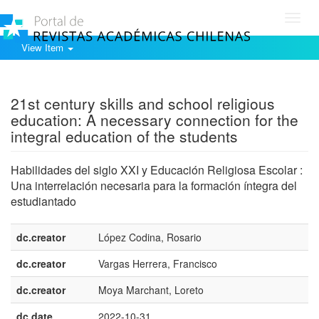
Toggl
navig
View Item
Show simple item record
21st century skills and school religious
education: A necessary connection for the
integral education of the students
Habilidades del siglo XXI y Educación Religiosa Escolar :
Una interrelación necesaria para la formación íntegra del
estudiantado
dc.creator
López Codina, Rosario
dc.creator
Vargas Herrera, Francisco
dc.creator
Moya Marchant, Loreto
dc.date
2022-10-31