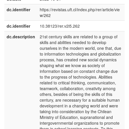
dc.identifier
https://revistas.uft.cl/index.php/rer/article/vie
w/262
dc.identifier
10.38123/rer.v2i5.262
dc.description
21st century skills are related to a group of
e
skills and abilities needed to develop
U
ourselves in the modern world, one that, due
to information technologies and globalization
process, has created new social dynamics
shaping what we know as society of
information based on constant change due
to the progress of technologies. Abilities
related to critical thinking, communication,
teamwork, collaboration, creativity among
others, besides of being the skills of this
century, are necessary for a suitable human
development in a changing world and were
taking into consideration by the Chilean
Ministry of Education, supranational and
intergovernmental organizations to promote
them in school learning contexts. To this