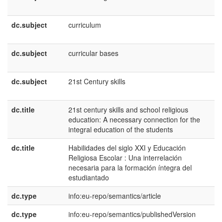
U
dc.subject
curriculum
e
U
dc.subject
curricular bases
e
U
dc.subject
21st Century skills
e
U
dc.title
21st century skills and school religious
e
education: A necessary connection for the
U
integral education of the students
dc.title
Habilidades del siglo XXI y Educación
e
Religiosa Escolar : Una interrelación
E
necesaria para la formación íntegra del
estudiantado
dc.type
info:eu-repo/semantics/article
dc.type
info:eu-repo/semantics/publishedVersion