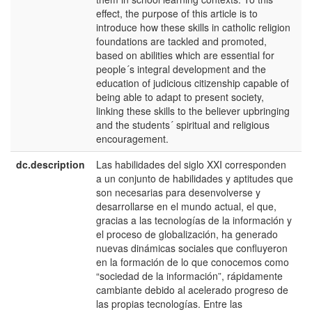
effect, the purpose of this article is to
introduce how these skills in catholic religion
foundations are tackled and promoted,
based on abilities which are essential for
people´s integral development and the
education of judicious citizenship capable of
being able to adapt to present society,
linking these skills to the believer upbringing
and the students´ spiritual and religious
encouragement.
dc.description
Las habilidades del siglo XXI corresponden
e
a un conjunto de habilidades y aptitudes que
E
son necesarias para desenvolverse y
desarrollarse en el mundo actual, el que,
gracias a las tecnologías de la información y
el proceso de globalización, ha generado
nuevas dinámicas sociales que confluyeron
en la formación de lo que conocemos como
“sociedad de la información”, rápidamente
cambiante debido al acelerado progreso de
las propias tecnologías. Entre las