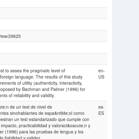
/view/29625
est to asses the pragmatic level of
en-
oreign language. The results of this study
US
ents of utility (authenticity, interactivity,
 proposed by Bachman and Palmer (1996) for
s of reliability and validity.
ute;n de un test de nivel de
es-
ntes sinohablantes de espa&ntilde;ol como
ES
uestran un test estandarizado que cumple con
d, impacto, practicabilidad y valoraci&oacute;n y
r (1996) para las pruebas de lengua y los
 fiabilidad y validez.