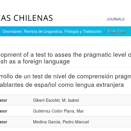
JOURNALS
Onomázein: Revista de Linguística, Filología y Traducción
View Item
mple item record
opment of a test to asses the pragmatic level 
sh as a foreign language
rollo de un test de nivel de comprensión prag
ablantes de español como lengua extranjera
ator
Gibert-Escofet, M. Isabel
ator
Gutiérrez-Colón Plana, Mar
ator
Medina Garcia, Pedro-Manuel