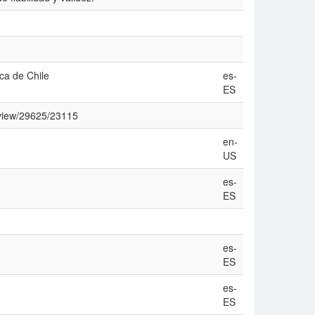
ica de Chile
es-
ES
e/view/29625/23115
en-
US
es-
ES
es-
ES
es-
ES