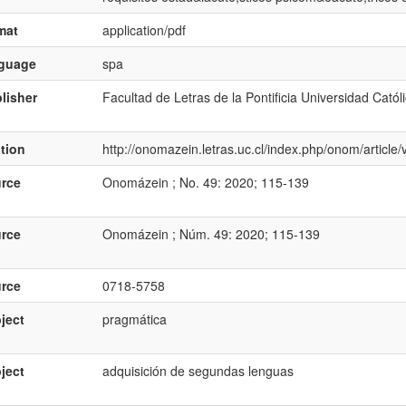
mat
application/pdf
nguage
spa
lisher
Facultad de Letras de la Pontificia Universidad Catól
ation
http://onomazein.letras.uc.cl/index.php/onom/articl
rce
Onomázein ; No. 49: 2020; 115-139
rce
Onomázein ; Núm. 49: 2020; 115-139
rce
0718-5758
ject
pragmática
ject
adquisición de segundas lenguas