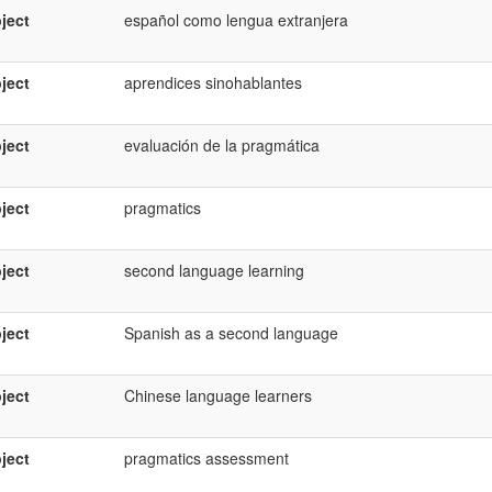
ject
español como lengua extranjera
ject
aprendices sinohablantes
ject
evaluación de la pragmática
ject
pragmatics
ject
second language learning
ject
Spanish as a second language
ject
Chinese language learners
ject
pragmatics assessment