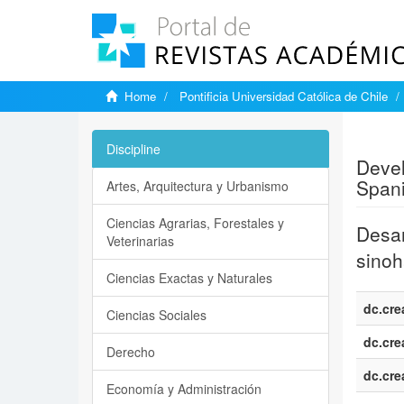
Home
Pontificia Universidad Católica de Chile
Show si
Discipline
Devel
Spani
Artes, Arquitectura y Urbanismo
Ciencias Agrarias, Forestales y
Desar
Veterinarias
sinoh
Ciencias Exactas y Naturales
dc.cre
Ciencias Sociales
dc.cre
Derecho
dc.cre
Economía y Administración