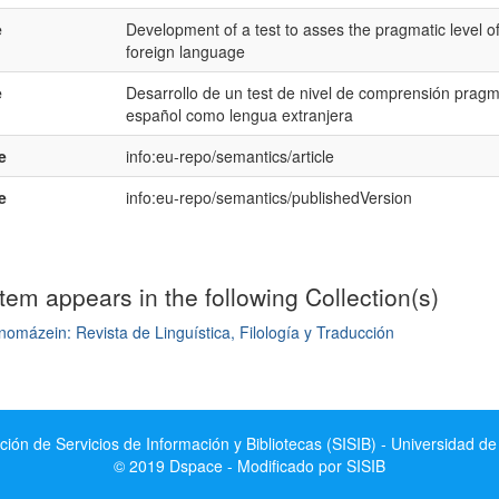
e
Development of a test to asses the pragmatic level 
foreign language
e
Desarrollo de un test de nivel de comprensión pragm
español como lengua extranjera
e
info:eu-repo/semantics/article
e
info:eu-repo/semantics/publishedVersion
item appears in the following Collection(s)
omázein: Revista de Linguística, Filología y Traducción
mple item record
ción de Servicios de Información y Bibliotecas (SISIB) - Universidad de
© 2019 Dspace - Modificado por SISIB