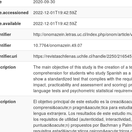
e
2020-09-30
e.accessioned
2022-12-01T19:42:59Z
e.available
2022-12-01T19:42:59Z
tifier
http://onomazein.letras.uc.cl/index.php/onom/article
tifier
10.7764/onomazein.49.07
tifier.uri
https://revistaschilenas.uchile.cl/handle/2250/216545
cription
The main objective of this study is the creation of a t
comprehension for students who study Spanish as a f
show a standardized test that complies with the requirem
impact, practicability and assessment and scoring)
language tests and psychometric statistical requirement
cription
El objetivo principal de este estudio es la creaci&oac
comprensi&oacute;n pragm&aacute;tica para estudia
lengua extranjera. Los resultados de este estudio m
los requisitos de utilidad (autenticidad, interactivida
puntuaci&oacute;n) propuestos por Bachman y Palme
requisitos estad&iacute;sticos psicom&eacute;tricos de