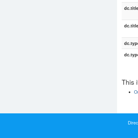
dc.titl
dc.titl
dc.typ
dc.typ
This 
On
Show si
Direc