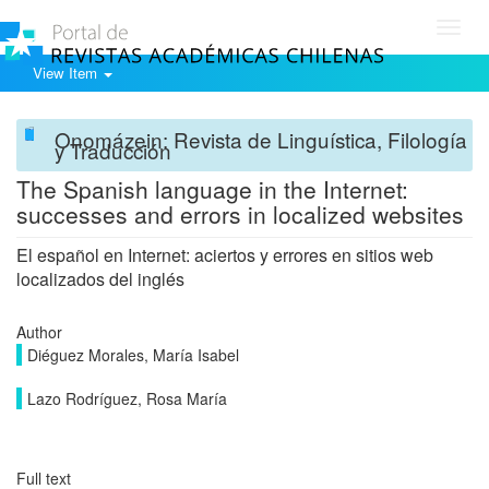
Toggl
navig
View Item
Onomázein: Revista de Linguística, Filología
y Traducción
The Spanish language in the Internet:
successes and errors in localized websites
El español en Internet: aciertos y errores en sitios web
localizados del inglés
Author
Diéguez Morales, María Isabel
Lazo Rodríguez, Rosa María
Full text