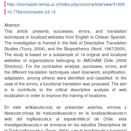
http://onomazein.letras.uc.cl/index.php/onom/article/view/31009
10.7764/onomazein.24.13
Abstract
This article presents successes, errors, and translation
techniques in localized websites from English to Chilean Spanish.
The investigation is framed in the field of Descriptive Translation
Studies (Toury, 2004), and the Skopostheory (Nord, 1997/2005).
The study is based on a subsample of 14 original and localized
websites of organizations belonging to AMCHAM Chile (2006
Directory). For the contrastive analysis, successes, errors, and
the different translation techniques used (loanword, amplification,
adaptation, among others) were identified and classified. In the
case of the errors, a functional translation was proposed. The aim
is to contribute to the critical descriptive analysis of web
localization in order to improve the training of localizers.
En este art&iacute;culo se presentan aciertos, errores y
t&eacute;cnicas de traducci&oacute;n en la localizaci&oacute;n
web del ingl&eacute;s al espa&ntilde;ol de Chile. esta
investigaci&oacute;n se enmarca en los estudios Descriptivos de
la Traducci&oacute;n (Toury, 2004) y en la teor&iacute;a funcional