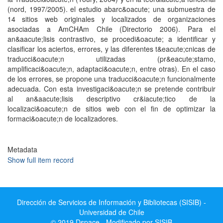
(nord, 1997/2005). el estudio abarc&oacute; una submuestra de
14 sitios web originales y localizados de organizaciones
asociadas a AmCHAm Chile (Directorio 2006). Para el
an&aacute;lisis contrastivo, se procedi&oacute; a identificar y
clasificar los aciertos, errores, y las diferentes t&eacute;cnicas de
traducci&oacute;n utilizadas (pr&eacute;stamo,
amplificaci&oacute;n, adaptaci&oacute;n, entre otras). En el caso
de los errores, se propone una traducci&oacute;n funcionalmente
adecuada. Con esta investigaci&oacute;n se pretende contribuir
al an&aacute;lisis descriptivo cr&iacute;tico de la
localizaci&oacute;n de sitios web con el fin de optimizar la
formaci&oacute;n de localizadores.
Metadata
Show full item record
Dirección de Servicios de Información y Bibliotecas (SISIB) -
Universidad de Chile
© 2019 Dspace - Modificado por SISIB