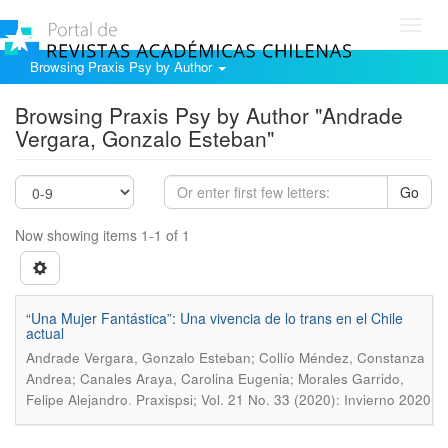
Toggl
navig
Browsing Praxis Psy by Author
Browsing Praxis Psy by Author "Andrade
Vergara, Gonzalo Esteban"
Go
Now showing items 1-1 of 1
“Una Mujer Fantástica”: Una vivencia de lo trans en el Chile
actual
Andrade Vergara, Gonzalo Esteban; Collío Méndez, Constanza
Andrea; Canales Araya, Carolina Eugenia; Morales Garrido,
.
Felipe Alejandro
Praxispsi; Vol. 21 No. 33 (2020): Invierno 2020