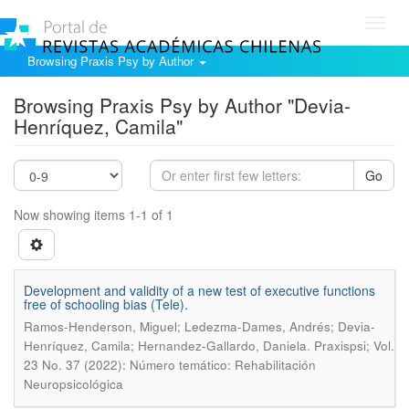
Toggl
navig
Browsing Praxis Psy by Author
Browsing Praxis Psy by Author "Devia-
Henríquez, Camila"
Go
Now showing items 1-1 of 1
Development and validity of a new test of executive functions
free of schooling bias (Tele).
Ramos-Henderson, Miguel; Ledezma-Dames, Andrés; Devia-
.
Henríquez, Camila; Hernandez-Gallardo, Daniela
Praxispsi; Vol.
23 No. 37 (2022): Número temático: Rehabilitación
Neuropsicológica