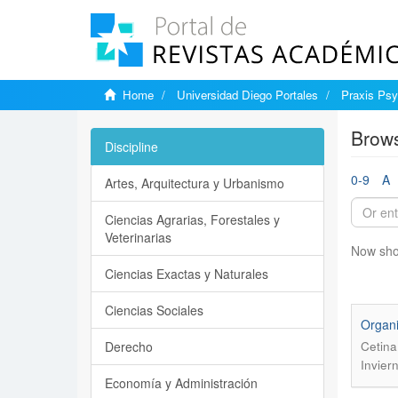
Home
Universidad Diego Portales
Praxis Psy
Brows
Discipline
0-9
A
Artes, Arquitectura y Urbanismo
Ciencias Agrarias, Forestales y
Veterinarias
Now sho
Ciencias Exactas y Naturales
Ciencias Sociales
Organi
Derecho
Cetina
Invier
Economía y Administración