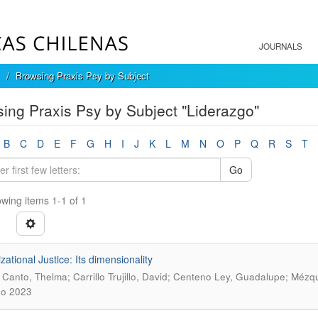
JOURNALS
Browsing Praxis Psy by Subject
ing Praxis Psy by Subject "Liderazgo"
B
C
D
E
F
G
H
I
J
K
L
M
N
O
P
Q
R
S
T
Go
wing items 1-1 of 1
zational Justice: Its dimensionality
 Canto, Thelma; Carrillo Trujillo, David; Centeno Ley, Guadalupe; Mézq
no 2023