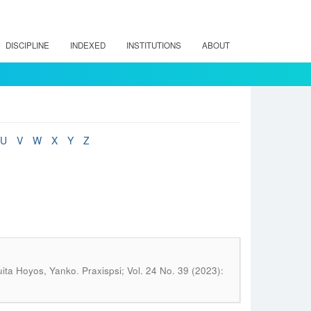
DISCIPLINE
INDEXED
INSTITUTIONS
ABOUT
U
V
W
X
Y
Z
.
uita Hoyos, Yanko
Praxispsi; Vol. 24 No. 39 (2023):