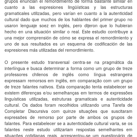
grupos enuncian el remordimiento de forma bastante similar en
cuanto a las expresiones lingüísticas y las estructuras
gramaticales utilizadas, pero varían en cuanto a la autenticidad
cultural dado que muchos de los hablantes del primer grupo no
usaron lenguaje soez en inglés, pero dijeron que lo hubieran
hecho en una situación similar o real. Este estudio contribuye a
una mejor comprensión de cómo se expresa el remordimiento y
uno de sus resultados es un esquema de codificación de las
expresiones más utilizadas del remordimiento.
O presente estudo transversal centra-se na pragmática da
interlíngua e busca determinar a forma como um grupo de treze
professores chilenos de inglês como língua estrangeira
expressam remorsos em inglês, em comparação com um grupo
de treze falantes nativos. Esta comparação tenta estabelecer se
existem diferenças e/ou semelhanças em termos de expressões
linguísticas utilizadas, estruturas gramaticais e autenticidade
cultural. Os dados foram recolhidos utilizando uma Tarefa de
Completar Discursiva com quinze situações que suscitaram
expressões de remorso por parte de ambos os grupos de
falantes. Para estabelecer se a autenticidade cultural varia, se os
falantes neste estudo utilizariam respostas semelhantes em
situações cotidianas reais, acrescentou-se um questionário de