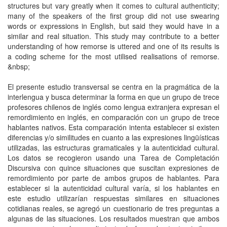
structures but vary greatly when it comes to cultural authenticity;
many of the speakers of the first group did not use swearing
words or expressions in English, but said they would have in a
similar and real situation. This study may contribute to a better
understanding of how remorse is uttered and one of its results is
a coding scheme for the most utilised realisations of remorse.
&nbsp;
El presente estudio transversal se centra en la pragmática de la
interlengua y busca determinar la forma en que un grupo de trece
profesores chilenos de inglés como lengua extranjera expresan el
remordimiento en inglés, en comparación con un grupo de trece
hablantes nativos. Esta comparación intenta establecer si existen
diferencias y/o similitudes en cuanto a las expresiones lingüísticas
utilizadas, las estructuras gramaticales y la autenticidad cultural.
Los datos se recogieron usando una Tarea de Completación
Discursiva con quince situaciones que suscitan expresiones de
remordimiento por parte de ambos grupos de hablantes. Para
establecer si la autenticidad cultural varía, si los hablantes en
este estudio utilizarían respuestas similares en situaciones
cotidianas reales, se agregó un cuestionario de tres preguntas a
algunas de las situaciones. Los resultados muestran que ambos