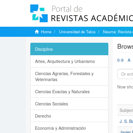
Home
Universidad de Talca
Neuma: Revista 
Brows
Discipline
0-9
A
Artes, Arquitectura y Urbanismo
Ciencias Agrarias, Forestales y
Veterinarias
Now sho
Ciencias Exactas y Naturales
Ciencias Sociales
Subjec
Derecho
J. S. B
Economía y Administración
Javier 