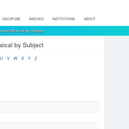
DISCIPLINE
INDEXED
INSTITUTIONS
ABOUT
encia Musical by Subject
ical by Subject
U
V
W
X
Y
Z