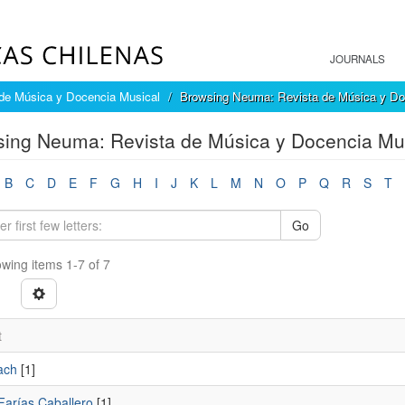
JOURNALS
de Música y Docencia Musical
Browsing Neuma: Revista de Música y Doc
ing Neuma: Revista de Música y Docencia Mus
B
C
D
E
F
G
H
I
J
K
L
M
N
O
P
Q
R
S
T
Go
wing items 1-7 of 7
t
ach
[1]
Farías Caballero
[1]