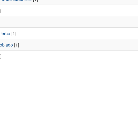
]
tierce
[1]
oblado
[1]
]