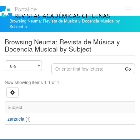
Toggl
navig
Browsing Neuma: Revista de Música y Docencia Musical by
Subject
Browsing Neuma: Revista de Música y
Docencia Musical by Subject
Go
Now showing items 1-1 of 1
Subject
zarzuela
[1]