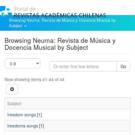
Toggl
navig
Browsing Neuma: Revista de Música y Docencia Musical by
Subject
Browsing Neuma: Revista de Música y
Docencia Musical by Subject
Go
Now showing items 41-44 of 44
Subject
freedom songs
[1]
freedoms songs
[1]