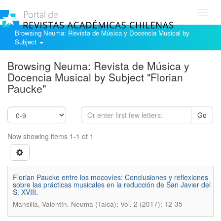
Toggl
navig
Browsing Neuma: Revista de Música y Docencia Musical by
Subject
Browsing Neuma: Revista de Música y
Docencia Musical by Subject "Florian
Paucke"
Go
Now showing items 1-1 of 1
Florian Paucke entre los mocovíes: Conclusiones y reflexiones
sobre las prácticas musicales en la reducción de San Javier del
S. XVIII.
.
Mansilla, Valentín
Neuma (Talca); Vol. 2 (2017); 12-35