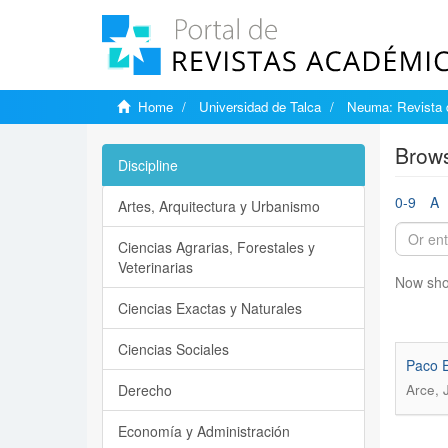
Home
Universidad de Talca
Neuma: Revista 
Brows
Discipline
0-9
A
Artes, Arquitectura y Urbanismo
Ciencias Agrarias, Forestales y
Veterinarias
Now sho
Ciencias Exactas y Naturales
Ciencias Sociales
Paco E
Derecho
Arce, J
Economía y Administración