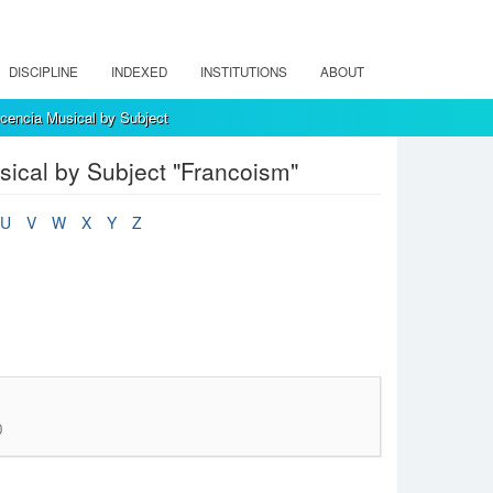
DISCIPLINE
INDEXED
INSTITUTIONS
ABOUT
encia Musical by Subject
ical by Subject "Francoism"
U
V
W
X
Y
Z
0