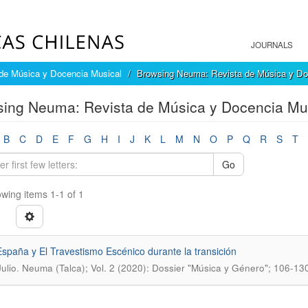
JOURNALS
de Música y Docencia Musical
Browsing Neuma: Revista de Música y Doc
ing Neuma: Revista de Música y Docencia Mus
B
C
D
E
F
G
H
I
J
K
L
M
N
O
P
Q
R
S
T
Go
wing items 1-1 of 1
spaña y El Travestismo Escénico durante la transición
.
ulio
Neuma (Talca); Vol. 2 (2020): Dossier "Música y Género"; 106-13