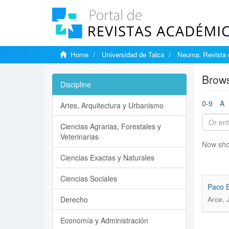
Home
Universidad de Talca
Neuma: Revista 
Brows
Discipline
0-9
A
Artes, Arquitectura y Urbanismo
Ciencias Agrarias, Forestales y
Veterinarias
Now sho
Ciencias Exactas y Naturales
Ciencias Sociales
Paco E
Derecho
Arce, J
Economía y Administración