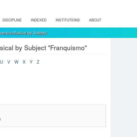
DISCIPLINE
INDEXED
INSTITUTIONS
ABOUT
encia Musical by Subject
ical by Subject "Franquismo"
U
V
W
X
Y
Z
0