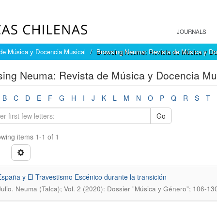
JOURNALS
de Música y Docencia Musical
Browsing Neuma: Revista de Música y Doc
ing Neuma: Revista de Música y Docencia Mus
B
C
D
E
F
G
H
I
J
K
L
M
N
O
P
Q
R
S
T
Go
wing items 1-1 of 1
spaña y El Travestismo Escénico durante la transición
.
ulio
Neuma (Talca); Vol. 2 (2020): Dossier "Música y Género"; 106-13