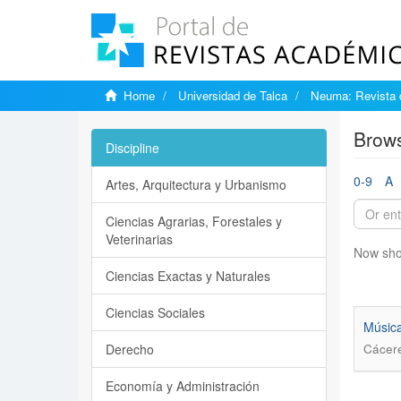
Home
Universidad de Talca
Neuma: Revista 
Brows
Discipline
0-9
A
Artes, Arquitectura y Urbanismo
Ciencias Agrarias, Forestales y
Veterinarias
Now sho
Ciencias Exactas y Naturales
Ciencias Sociales
Música
Derecho
Cácere
Economía y Administración