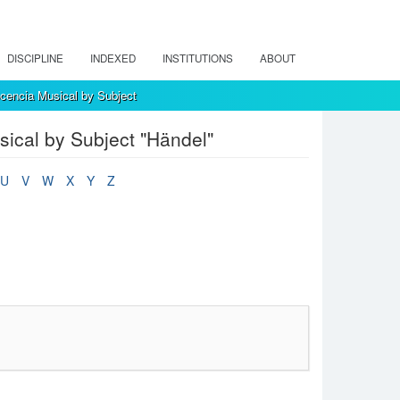
DISCIPLINE
INDEXED
INSTITUTIONS
ABOUT
encia Musical by Subject
ical by Subject "Händel"
U
V
W
X
Y
Z