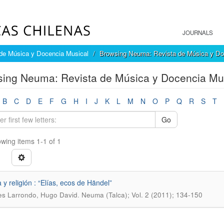
JOURNALS
de Música y Docencia Musical
Browsing Neuma: Revista de Música y Doc
ing Neuma: Revista de Música y Docencia Mus
B
C
D
E
F
G
H
I
J
K
L
M
N
O
P
Q
R
S
T
Go
wing items 1-1 of 1
 y religión : “Elías, ecos de Händel”
.
s Larrondo, Hugo David
Neuma (Talca); Vol. 2 (2011); 134-150