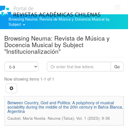
Toggl
navig
Browsing Neuma: Revista de Música y Docencia Musical by
Subject
Browsing Neuma: Revista de Música y
Docencia Musical by Subject
"Institucionalización"
Go
Now showing items 1-1 of 1
Between Country, God and Politics: A polyphony of musical
sociability during the middle of the 20tn century in Bahía Blanca,
Argentina
.
Caubet, Maria Noelia
Neuma (Talca); Vol. 1 (2023); 9-36