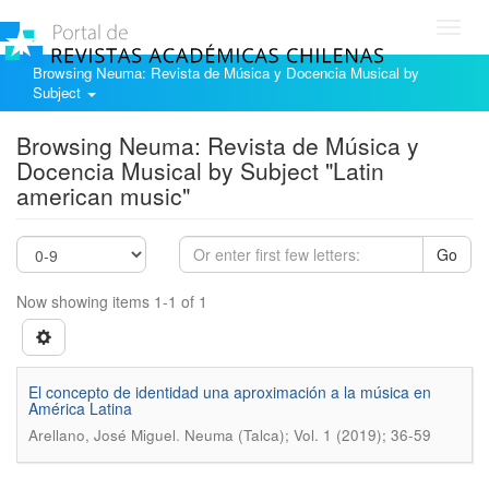
Toggl
navig
Browsing Neuma: Revista de Música y Docencia Musical by
Subject
Browsing Neuma: Revista de Música y
Docencia Musical by Subject "Latin
american music"
Go
Now showing items 1-1 of 1
El concepto de identidad una aproximación a la música en
América Latina
.
Arellano, José Miguel
Neuma (Talca); Vol. 1 (2019); 36-59