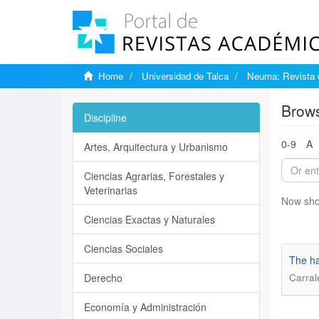
Home
Universidad de Talca
Neuma: Revista 
Brows
Discipline
0-9
A
Artes, Arquitectura y Urbanismo
Ciencias Agrarias, Forestales y
Veterinarias
Now sho
Ciencias Exactas y Naturales
Ciencias Sociales
The ha
Derecho
Carral
Economía y Administración