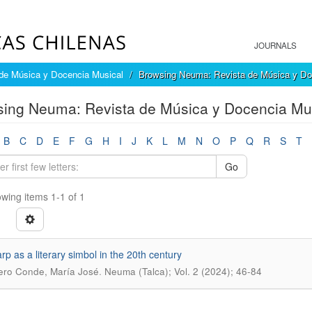
JOURNALS
de Música y Docencia Musical
Browsing Neuma: Revista de Música y Doc
ing Neuma: Revista de Música y Docencia Musi
B
C
D
E
F
G
H
I
J
K
L
M
N
O
P
Q
R
S
T
Go
wing items 1-1 of 1
rp as a literary simbol in the 20th century
.
ero Conde, María José
Neuma (Talca); Vol. 2 (2024); 46-84