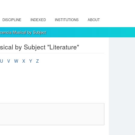
DISCIPLINE
INDEXED
INSTITUTIONS
ABOUT
encia Musical by Subject
cal by Subject "Literature"
U
V
W
X
Y
Z