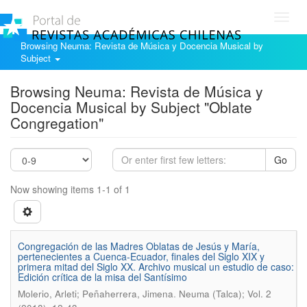
Toggl
navig
Browsing Neuma: Revista de Música y Docencia Musical by
Subject
Browsing Neuma: Revista de Música y
Docencia Musical by Subject "Oblate
Congregation"
Go
Now showing items 1-1 of 1
Congregación de las Madres Oblatas de Jesús y María,
pertenecientes a Cuenca-Ecuador, finales del Siglo XIX y
primera mitad del Siglo XX. Archivo musical un estudio de caso:
Edición crítica de la misa del Santísimo
.
Molerio, Arleti; Peñaherrera, Jimena
Neuma (Talca); Vol. 2