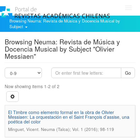
Toggl
navig
Browsing Neuma: Revista de Música y Docencia Musical by
Subject
Browsing Neuma: Revista de Música y
Docencia Musical by Subject "Olivier
Messiaen"
Go
Now showing items 1-2 of 2
El Timbre como elemento formal en la obra de Olivier
Messiaen: La orquestación en el Saint François d’assise, una
poética del color
.
Minguet, Vicent
Neuma (Talca); Vol. 1 (2016); 98-119